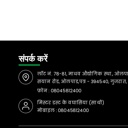
संपर्क करें
लॉट नं. 78-81, माधव औद्योगिक स्था., ओलप
सयान रोड, ओलपाड,पत्र - 394540, गुजरात,
फ़ोन :
08045812400
मिस्टर डस्ट के वघासिया
(
साथी
)
मोबाइल :
08045812400