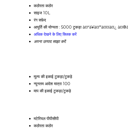
कठोरता
कठोर
साइज
10L
रंग
सफ़ेद
आपूर्ति की योग्यता :
5000 टुकड़ा à¤ªà¥à¤°à¤¤à¤¿ à¤®à
अधिक देखने के लिए क्लिक करें
अपना उत्पाद साझा करें:
मूल्य की इकाई
टुकड़ा/टुकड़े
न्यूनतम आदेश मात्रा
100
माप की इकाई
टुकड़ा/टुकड़े
मटेरियल
पीपीसीपी
कठोरता
कठोर