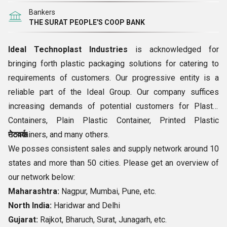
Bankers
सुनिश्चित करने के लिए उच्चतम गुणवत्ता वाली सामग्री का उपयोग करके
THE SURAT PEOPLE'S COOP BANK
हमारे प्लास्टिक पैकेजिंग समाधान विकसित किए गए हैं। हम ऐसे कंटेनर
प्रदान करते हैं जो उच्च पूर्णता के साथ सुरक्षित भंडारण का आश्वासन देते
Ideal Technoplast Industries
is acknowledged for
हैं। हमारे समाधानों की असाधारण श्रृंखला रसायन, खाद्य और पेय पदार्थ, पेंट
bringing forth plastic packaging solutions for catering to
और कई अन्य उद्योगों की मांगों को पूरा करना है। हम मज़बूत प्लास्टिक
requirements of customers. Our progressive entity is a
पैकेजिंग के सामान की पेशकश करते हैं जो हमारे ग्राहकों के सटीक विकल्पों
reliable part of the Ideal Group. Our company suffices
में फिट होते हैं।
increasing demands of potential customers for Plastic
Containers, Plain Plastic Container, Printed Plastic
इन्फ्रास्ट्रक्चर
Containers, and many others.
नेटवर्क
हम एक गुणवत्ता-केंद्रित संगठन हैं जो विश्वसनीय प्लास्टिक पैकेजिंग
We posses consistent sales and supply network around 10
समाधान पेश करने के लिए जाने जाते हैं। हमारे पास एक विशेष सेटअप है, जो
states and more than 50 cities. Please get an overview of
हमें बाजार में संभावित ग्राहकों की अग्रणी प्राथमिकता बनने में सक्षम बनाता
our network below:
है। हमारा इंफ्रा पैकेजिंग उत्पादों की पेशकश के लिए ग्राहकों की भारी
Maharashtra:
Nagpur, Mumbai, Pune, etc.
आवश्यकताओं को पूरा करने में हमारी सहायता करता है। हमारे पास स्क्रीन
North India:
Haridwar and Delhi
प्रिंटिंग के लिए अल्ट्रा-एडवांस मशीनें और कई अन्य उपकरण हैं जो चिपकने
Gujarat:
Rajkot, Bharuch, Surat, Junagarh, etc.
वाले प्लास्टिक कंटेनर, मुद्रित प्लास्टिक कंटेनर और कई अन्य उत्पादों के