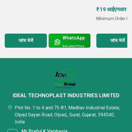
₹ 19 आईएनआर /
Minimum Order Quan
WhatsApp
जांच भेजें
जांच भेजें
Get Latest Price
IDEAL TECHNOPLAST INDUSTRIES LIMITED
Plot No. 1 to 4 and 75-81, Madhav Industrial Estate,
Olpad Sayan Road, Olpad,, Surat, Gujarat, 394540,
India
Mr Praful K Vaghasia